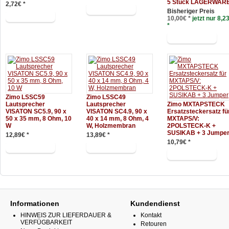
5 Stück LAGERWAR
2,72€ *
Bisheriger Preis
10,00€ *
jetzt nur 8,2
*
Zimo LSSC59
Zimo LSSC49
Lautsprecher
Lautsprecher
Zimo MXTAPSTECK
VISATON SC5.9, 90 x
VISATON SC4.9, 90 x
Ersatzsteckersatz fü
50 x 35 mm, 8 Ohm, 10
40 x 14 mm, 8 Ohm, 4
MXTAPS/V:
W
W, Holzmembran
2POLSTECK-K +
SUSIKAB + 3 Jumpe
12,89€ *
13,89€ *
10,79€ *
Informationen
Kundendienst
HINWEIS ZUR LIEFERDAUER &
Kontakt
VERFÜGBARKEIT
Retouren