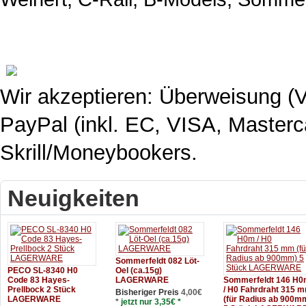
​
Wir akzeptieren: Überweisung (V
PayPal (inkl. EC, VISA, Masterc
Skrill/Moneybookers.
Neuigkeiten
Sommerfeldt 082 Löt-
PECO SL-8340 H0
Oel (ca.15g)
Code 83 Hayes-
LAGERWARE
Sommerfeldt 146 H
Prellbock 2 Stück
/ H0 Fahrdraht 315 
Bisheriger Preis
4,00€
LAGERWARE
(für Radius ab 900m
*
jetzt nur 3,35€ *