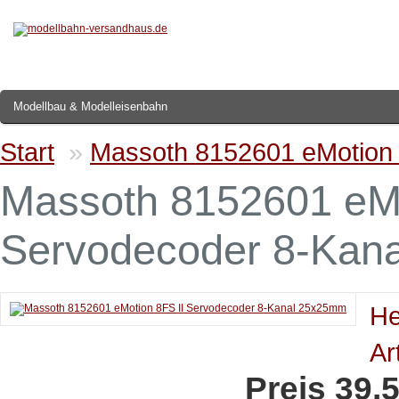
Modellbau & Modelleisenbahn
Start
»
Massoth 8152601 eMotion
Massoth 8152601 eMo
Servodecoder 8-Kan
He
Ar
Preis 39,5