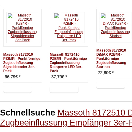
Massoth 8172910
Massoth 8172010
Massoth 8172410
DiMAX PZB/IR -
PZB/IR - Punktförmige
PZB/IR - Punktförmige
Punktförmige
Zugbeeinflussung
Zugbeeinflussung
Zugbeeinflussung
Signaldecoder 3er-
Rotsperre LED 3er-
Startset
Pack
Pack
72,80€ *
96,79€ *
37,79€ *
+ Warenkorb
+ Warenkorb
+ Warenkorb
Schnellsuche
Massoth 8172510 D
Zugbeeinflussung Empfänger 3er-