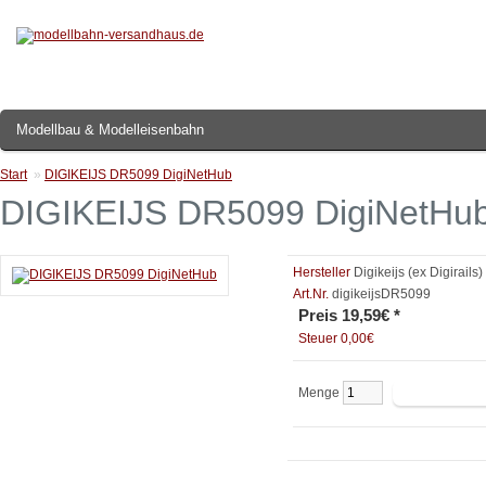
Modellbau & Modelleisenbahn
Start
»
DIGIKEIJS DR5099 DigiNetHub
DIGIKEIJS DR5099 DigiNetHu
Hersteller
Digikeijs (ex Digirails)
Art.Nr.
digikeijsDR5099
Preis 19,59€ *
Steuer 0,00€
Menge