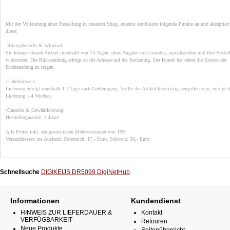
Mit der Vollendung einer Bestellung in unserem Shop, erkennt der Käufer folgende Punkte an und akzeptiert
diese:
:Rückgaberecht & Widerruf:
Sie können diesen Artikel innerhalb von 14 Tagen, ohne Angabe von Gründen, zurücksenden und Ihre Bestel
widerrufen. Die Rücksendung erfolgt an die Adresse auf der Rechnung. Der Kunde hat dabei die Kosten der
Rücksendung zu tragen
.
:Lieferhinweis:
Lieferung erfolgt innerhalb 1-2 Tage nach Geldeingang. Sollte der Artikel kurzfristig vergriffen sein, erfolgt d
Lieferung 1-4 Wochen.
:Garantie & Gewährleistung:
Herstellergarantie: 2 Jahre
Alle Preise inkl. der gesetzlichen Mehrwertsteuer von 19%.
Versandkosten ins Ausland: Österreich: 17,- Euro, Schweiz: 30,- Euro!
Schnellsuche
DIGIKEIJS DR5099 DigiNetHub
Informationen
Kundendienst
HINWEIS ZUR LIEFERDAUER &
Kontakt
VERFÜGBARKEIT
Retouren
Neue Produkte