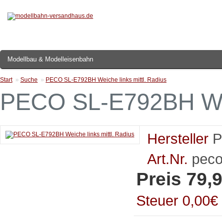
Modellbau & Modelleisenbahn
Start
»
Suche
»
PECO SL-E792BH Weiche links mittl. Radius
PECO SL-E792BH Weic
Hersteller
Art.Nr.
peco
Preis 79,9
Steuer 0,00€