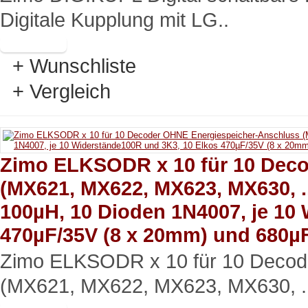
Digitale Kupplung mit LG..
+ Wunschliste
+ Vergleich
Zimo ELKSODR x 10 für 10 Dec
(MX621, MX622, MX623, MX630, ..
100µH, 10 Dioden 1N4007, je 10
470µF/35V (8 x 20mm) und 680µ
Zimo ELKSODR x 10 für 10 Decod
(MX621, MX622, MX623, MX630, .